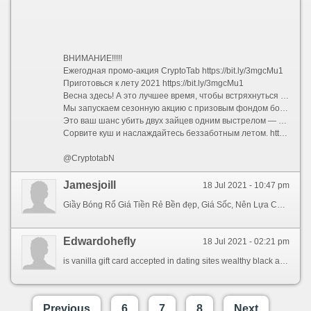
ВНИМАНИЕ!!!!!
Ежегодная промо-акция CryptoTab https://bit.ly/3mgcMu1
Приготовься к лету 2021 https://bit.ly/3mgcMu1
Весна здесь! А это лучшее время, чтобы встряхнуться и попробовать что-то новое!
Мы запускаем сезонную акцию с призовым фондом более 17 000 $!
Это ваш шанс убить двух зайцев одним выстрелом — выиграть деньги и привлечь больше рефералов!
Сорвите куш и наслаждайтесь беззаботным летом. https://bit.ly/3mgcMu1
@CryptotabN
Jamesjoill
18 Jul 2021 - 10:47 pm
Giầy Bóng Rổ Giá Tiền Rẻ Bền đẹp, Giá Sốc, Nên Lựa Chọn Ở Đâulịch thi đấu asiad 2018 tại indonesiaLần thứ nhất ra đôi mắt thì giầy Jordan 1 có color đỏ, trắng và đen phối cùng với nhau. Với upper mỏng dính nhẹ và đế bền rộng cùng cỗ đệm lấy trực tiếp kể từ Crazylight Boost 2016, trong thời điểm tạm thời Rose 8 cũng rất đáng để thử.
Edwardohefly
18 Jul 2021 - 02:21 pm
is vanilla gift card accepted in dating sites wealthy black america dating sites shawn watt dating sites stages of dating a german girl online dating affiliate programs pay per lead [url=https://b5.madiriongfizz.site]fated [/url] dating faq lds you are the one dating show in chinese military dating sites free usa arab christian dating online dota 2 good matchmaking loni love dating chuey martinez reviews of safe dating online how to write a great female online dating profile silver singles dating is it free single ladies dating sites singles dating site in canada free speed dating los angeles dating services san francisco do most online dating sites have fake profiles michelle marten dating site
Previous
6
7
8
Next