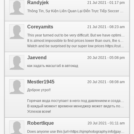
Randyjek
21 Jul 2021 - 01:17 pm
Thông Tin, Sự Kiện Liên Quan Lại Đến Trực Tiếp Soccer Phái Nữ kubetĐội tuyển chọn futsal Việt Nam đã có một trận đấu đồng ý được trước phe đối lập đầy mức độ mạnh Lebanon. Kết trái Bà Rịa-Vũng Tàu vs Bình Phước thời điểm hôm nay 18h00 ngày 5/5, Hạng nhất Việt Nam.
Coreyamits
21 Jul 2021 - 08:23 am
This year turned out to be very difficult. But we have optimized and reduced the cost of our products!
It is almost impossible to find prices lower than ours, the sale is at the cost price level.
Watch and be surprised by our super low prices https://cutt.us/6nChw
Jaevend
20 Jul 2021 - 05:08 pm
как задать масштаб в автокад
Mestler1945
20 Jul 2021 - 08:08 am
Доброе утро!!
Горячая вода поступает в него под давлением и создает разряжение в приемной камере. Свечи зажигания с выступом корпуса и иридиевым контактом на центральном электроде. Ремонт датчиков управления от 500 руб. Аккуратно разгибаем лепестки контакта удерживающие синий резиновый уплотнитель. Отсоединить все провода с разъемами от внутренних модулей. Подробнее об этой теме самый полезный ресурс - https://vfd-drives.ru/ .
В каждый момент времени менеджер может видеть подробную информацию о состоянии заказа каким образом ожидается оплата заказа клиентом в соответствии с установленными в нем этапами оплаты каково состояние оплаты по заказу просрочена ли оплата в соответствии с указанной датой оплаты производилась ли отгрузка по заказу. Конструктивно контактор состоит из неподвижной части сердечника катушки неподвижной группы контактов подвижного сердечника с подвижной парой контактов. Контроллер должен находиться за пределами инкубационной камеры. Их называют интегральными или интеллектуальными. При проектировании учитывают рельеф местности нормы по освещенности требуемую мощность осветительного оборудования протяженность кабельной трассы и другие факторы.
Успехов всем!
Robertlique
20 Jul 2021 - 01:11 am
Does anyone use this [url=https://sjmphotography.info]gay dating site[/url]? What else can you recommend?