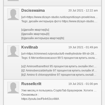
Dscisswaima
20 Jul 2021 - 12:22 am
[url=https://www.dizayn-studio.ru/dizayn/dizayn-proekt-kvartiry]дизайн проект квартиры цена[/url]
Tegs: дизайн интерьера фото https://www.dizayn-studio.ru/portfolio/galereya-rabot-po-dizaynu
[u]дизайн квартир[/u]
[i]дизайн квартиры[/i]
[b]дизайн интерьера квартир[/b]
Kvvillnab
19 Jul 2021 - 01:49 pm
[url=https://chimmed.ru/products/6-methylindole-99-id=288281]6 Метилиндол 99 процентов купить онлайн Интернет магазин ХИММЕД[/url]
Tegs: 6 Метилбензоксазол 99 5 процентов купить онлайн Интернет магазин ХИММЕД https://chimmed.ru/products/6-methylbenzoxazole-995-id=312448
[u]2 Aminoethanethiol 95 процентов купить онлайн Интернет магазин ХИММЕД[/u]
[i]2 Aminobenzaldehyde 97 процентов купить онлайн Интернет магазин ХИММЕД[/i]
[b]2 Amino 6 chloropyridine 97 процентов купить онлайн Интернет магазин ХИММЕД[/b]
Russellcrilt
19 Jul 2021 - 01:00 pm
Уже месяц я пользуюсь CryptoTab Браузером. Хотите спросить, почему? Ответ прост - он не только отлично справляется со своими обязанностями, но и позволяет зарабатывать без всяких усилий! Узнайте больше, перейдя по ссылке - https://cryptotabbrowser.com/5703690
Ознакомься :
https://youtu.be/Fb4r63cc4MA