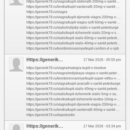
https://generik78.ru/viagra/kupit-sildenafil-200mg-v-sankt-peterburge
https://generik78.ru/levitra/kupit-vardenafil-20mg-v-sankt-peterburge
https://generik78.ru/viagra
https://generik78.ru/viagra/kupit-djenerik-viagra-200mg-v-sankt-peterburge
https://generik78.ru/viagra/kupit-viagru-soft-50mg-v-sankt-peterburge
https://generik78.ru/sialis/indijskij-sialis-v-sankt-peterburge
https://generik78.ru/sialis/kupit-dzhenerik-sialis-20mg-v-sankt-peterburge
https://generik78.ru/sialis/kupit-sialis-60mg-v-sankt-peterburge
https://generik78.ru/sialis/kupit-sialis-40mg-v-sankt-peterburge
https://generik78.ru/kombinirovannye/kupit-cenfors-d-v-spb
Https://generik78.ru/sialis/kupit-sialis-20mg-v-sankt-peterburge
17 Mar 2026 - 05:55 pm
https://generik78.ru/viagra/malegra-kupit-v-moskve
https://generik78.ru/viagra/indijskaya-viagra-v-sankt-peterburge
https://generik78.ru/kombinirovannye/kupit-super-vilitru-v-spb
https://generik78.ru/viagra/kupit-avanafil-v-sankt-peterburge
https://generik78.ru/sialis/kupit-sialis-40mg-v-sankt-peterburge
https://generik78.ru/sialis/kupit-dzhenerik-sialis-5mg-v-sankt-peterburge
https://generik78.ru/levitra/kupit-dzhenerik-levitra-10mg-v-sankt-peterburge
https://generik78.ru/viagra/kupit-djenerik-viagra-200mg-v-sankt-peterburge
https://generik78.ru/levitra/kupit-vardenafil-40mg-v-sankt-peterburge
https://generik78.ru/dapoksetin
Https://generik78.ru/kombinirovannye/kupit-super-vidalistu-v-sankt-peterburge
17 Mar 2026 - 03:34 pm