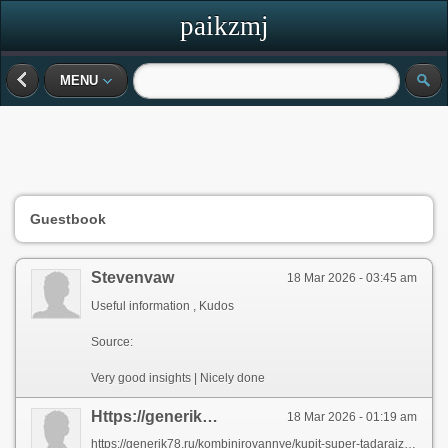
paikzmj
MENU
Guestbook
Stevenvaw
18 Mar 2026 - 03:45 am
Useful information , Kudos
Source:
Very good insights | Nicely done
Https://generik78.ru/viagra/kupit-sildenafil-100mg-v-sankt-peterburge
18 Mar 2026 - 01:19 am
https://generik78.ru/kombinirovannye/kupit-super-tadarajz-v-sankt-peterburge