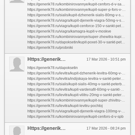
https://generik78.ru/kombinirovannye/kupit-cenfors-d-v-sankt-peterburge
https://generik78.ru/kombinirovannye/kupit-super-p-fors-v-sankt-peterburge
https://generik78.ru/sialis/kupit-dzhenerik-sialis-80mg-v-sankt-peterburge
https://generik78.ru/viagra/kupit-djenerik-viagra-50mg-v-sankt-peterburge
https://generik78.ru/viagra/kupit-cenforce-150-v-sankt-peterburge
https://generik78.ru/viagra/kamagra-kupit-v-moskve
https://generik78.ru/kombinirovannye/super-zhewitra-kupit-v-moskve
https://generik78.ru/dapoksetin/kupit-poxet-30-v-sankt-peterburge
https://generik78.ru/probniki
Https://generik78.ru/kombinirovannye/kupit-super-vidalistu-v-sankt-peterburge
17 Mar 2026 - 10:51 pm
https://generik78.ru/dapoksetin
https://generik78.ru/levitra/kupit-dzhenerik-levitra-60mg-v-sankt-peterburge
https://generik78.ru/levitra/indijskaya-levitra-v-sankt-peterburge
https://generik78.ru/sialis/kupit-sialis-40mg-v-sankt-peterburge
https://generik78.ru/levitra/kupit-vardenafil-60mg-v-sankt-peterburge
https://generik78.ru/levitra/kupit-vilitru-20mg-v-sankt-peterburge
https://generik78.ru/kombinirovannye/kupit-super-zhivitru-v-sankt-peterburge
https://generik78.ru/levitra/kupit-levitru-pochtoj
https://generik78.ru/viagra/kupit-djenerik-viagra-100mg-v-sankt-peterburge
https://generik78.ru/kombinirovannye/kupit-cenfors-d-v-spb
Https://generik78.ru/sialis/kupit-dzhenerik-sialis-5mg-v-sankt-peterburge
17 Mar 2026 - 08:24 pm