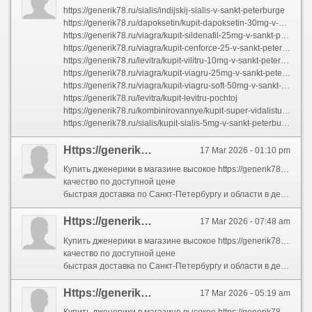
https://generik78.ru/sialis/indijskij-sialis-v-sankt-peterburge
https://generik78.ru/dapoksetin/kupit-dapoksetin-30mg-v-sankt-peterburge
https://generik78.ru/viagra/kupit-sildenafil-25mg-v-sankt-peterburge
https://generik78.ru/viagra/kupit-cenforce-25-v-sankt-peterburge
https://generik78.ru/levitra/kupit-vilitru-10mg-v-sankt-peterburge
https://generik78.ru/viagra/kupit-viagru-25mg-v-sankt-peterburge
https://generik78.ru/viagra/kupit-viagru-soft-50mg-v-sankt-peterburge
https://generik78.ru/levitra/kupit-levitru-pochtoj
https://generik78.ru/kombinirovannye/kupit-super-vidalistu-v-sankt-peterburge
https://generik78.ru/sialis/kupit-sialis-5mg-v-sankt-peterburge
Https://generik78.ru/sialis/kupit-vidalistu-5mg-v-sankt-peterburge
17 Mar 2026 - 01:10 pm
Купить дженерики в магазине высокое https://generik78.ru/viagra/viagra-soft-kupit-v-moskve
качество по доступной цене
быстрая доставка по Санкт-Петербургу и области в день заказа
Https://generik78.ru/viagra/kupit-kamagru-v-sankt-peterburge
17 Mar 2026 - 07:48 am
Купить дженерики в магазине высокое https://generik78.ru/viagra/kupit-viagru-soft-50mg-v-sankt-peterburge
качество по доступной цене
быстрая доставка по Санкт-Петербургу и области в день заказа
Https://generik78.ru/sialis/kupit-sialis-soft-40mg-v-sankt-peterburge
17 Mar 2026 - 05:19 am