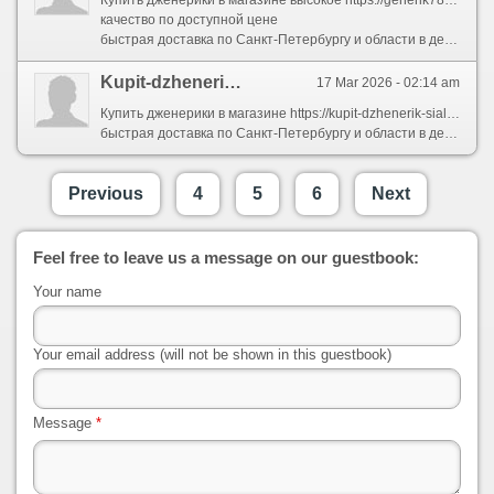
Купить дженерики в магазине высокое https://generik78.ru/levitra/gde-kupit-levitru-v-sankt-peterburge
качество по доступной цене
быстрая доставка по Санкт-Петербургу и области в день заказа
Kupit-dzhenerik-sialis-40mg.ru
17 Mar 2026 - 02:14 am
Купить дженерики в магазине https://kupit-dzhenerik-sialis-40mg.ru/ высокое качество по доступной цене
быстрая доставка по Санкт-Петербургу и области в день заказа
Previous
4
5
6
Next
Feel free to leave us a message on our guestbook:
Your name
Your email address (will not be shown in this guestbook)
Message
*